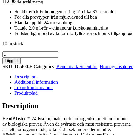
112 000
kr
(exkl.moms)
Snabb, effektiv homogenisering på cirka 35 sekunder
För alla provtyper, från mjukvävnad till ben
Blanda upp till 24 rör samtidigt
Tätade 2,0 ml-rör – eliminerar korskontaminering
Fullständigt utbud av kulor i förfyllda rör och bulk tillgängliga
10 in stock
BeadBlaster
24
Lägg till
Microtube
SKU:
D2400-E
Categories:
Benchmark Scientific
,
Homogenisatorer
Homogenizer
quantity
Description
Additional information
Teknisk information
Produktblad
Description
BeadBlaster™ 24 lyserar, maler och homogeniserar ett brett utbud
av biologiska prover. Även de svåraste och mest resistenta proverna
är helt homogeniserade, ofta på 35 sekunder eller mindre.
Rörhållaren av rostfritt stål utsätter upp till 24 prover för en