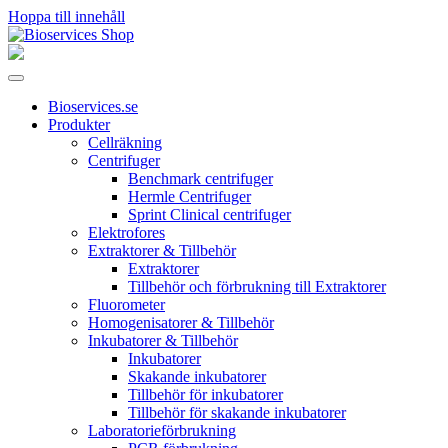
Hoppa till innehåll
Huvudnavigering
Bioservices.se
Produkter
Cellräkning
Centrifuger
Benchmark centrifuger
Hermle Centrifuger
Sprint Clinical centrifuger
Elektrofores
Extraktorer & Tillbehör
Extraktorer
Tillbehör och förbrukning till Extraktorer
Fluorometer
Homogenisatorer & Tillbehör
Inkubatorer & Tillbehör
Inkubatorer
Skakande inkubatorer
Tillbehör för inkubatorer
Tillbehör för skakande inkubatorer
Laboratorieförbrukning