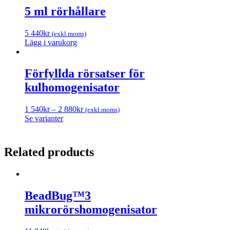
5 ml rörhållare
5 440
kr
(exkl.moms)
Lägg i varukorg
Förfyllda rörsatser för
kulhomogenisator
1 540
kr
–
2 880
kr
(exkl.moms)
Se varianter
Related products
BeadBug™3
mikrorörshomogenisator