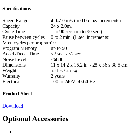
Specifications
Speed Range
4.0-7.0 m/s (in 0.05 m/s increments)
Capacity
24 x 2.0ml
Cycle Time
1 to 90 sec. (up to 90 sec.)
Pause between cycles
0 to 2 min. (1 sec. increments)
Max. cycles per program
10
Program Memory
up to 50
Accel./Decel Time
<2 sec. / <2 sec.
Noise Level
<68db
Dimensions
11 x 14.2 x 15.2 in. / 28 x 36 s 38.5 cm
Weight
55 lbs / 25 kg
Warranty
2 years
Electrical
100 to 240V 50-60 Hz
Product Sheet
Download
Optional Accessories