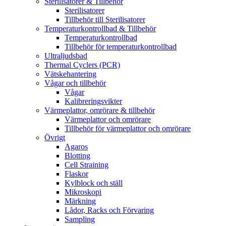
Sterilisatorer & Tillbehör
Sterilisatorer
Tillbehör till Sterilisatorer
Temperaturkontrollbad & Tillbehör
Temperaturkontrollbad
Tillbehör för temperaturkontrollbad
Ultraljudsbad
Thermal Cyclers (PCR)
Vätskehantering
Vågar och tillbehör
Vågar
Kalibreringsvikter
Värmeplattor, omrörare & tillbehör
Värmeplattor och omrörare
Tillbehör för värmeplattor och omrörare
Övrigt
Agaros
Blotting
Cell Straining
Flaskor
Kylblock och ställ
Mikroskopi
Märkning
Lådor, Racks och Förvaring
Sampling