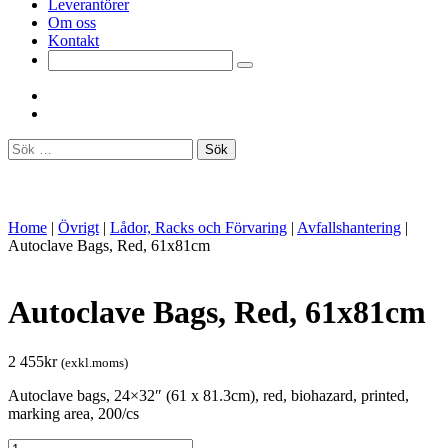
Leverantörer
Om oss
Kontakt
Sök
efter:
Home
|
Övrigt
|
Lådor, Racks och Förvaring
|
Avfallshantering
|
Autoclave Bags, Red, 61x81cm
Autoclave Bags, Red, 61x81cm
2 455
kr
(exkl.moms)
Autoclave bags, 24×32″ (61 x 81.3cm), red, biohazard, printed,
marking area, 200/cs
Autoclave