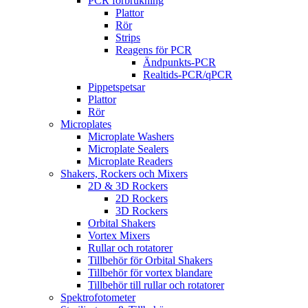
PCR förbrukning
Plattor
Rör
Strips
Reagens för PCR
Ändpunkts-PCR
Realtids-PCR/qPCR
Pippetspetsar
Plattor
Rör
Microplates
Microplate Washers
Microplate Sealers
Microplate Readers
Shakers, Rockers och Mixers
2D & 3D Rockers
2D Rockers
3D Rockers
Orbital Shakers
Vortex Mixers
Rullar och rotatorer
Tillbehör för Orbital Shakers
Tillbehör för vortex blandare
Tillbehör till rullar och rotatorer
Spektrofotometer