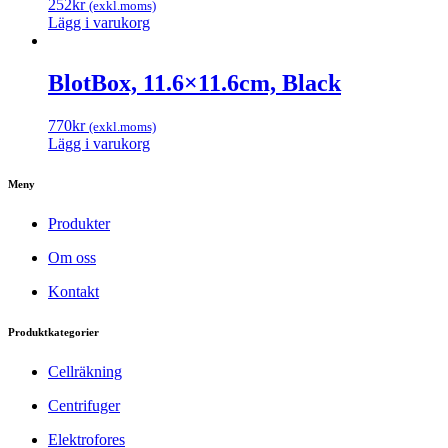
252
kr
(exkl.moms)
Lägg i varukorg
BlotBox, 11.6×11.6cm, Black
770
kr
(exkl.moms)
Lägg i varukorg
Meny
Produkter
Om oss
Kontakt
Produktkategorier
Cellräkning
Centrifuger
Elektrofores