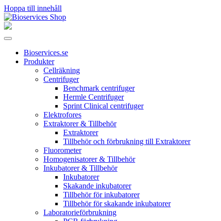
Hoppa till innehåll
Huvudnavigering
Bioservices.se
Produkter
Cellräkning
Centrifuger
Benchmark centrifuger
Hermle Centrifuger
Sprint Clinical centrifuger
Elektrofores
Extraktorer & Tillbehör
Extraktorer
Tillbehör och förbrukning till Extraktorer
Fluorometer
Homogenisatorer & Tillbehör
Inkubatorer & Tillbehör
Inkubatorer
Skakande inkubatorer
Tillbehör för inkubatorer
Tillbehör för skakande inkubatorer
Laboratorieförbrukning