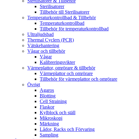
Sterilisatorer & Tillbehör
Sterilisatorer
Tillbehör till Sterilisatorer
Temperaturkontrollbad & Tillbehör
Temperaturkontrollbad
Tillbehör för temperaturkontrollbad
Ultraljudsbad
Thermal Cyclers (PCR)
Vätskehantering
Vågar och tillbehör
Vågar
Kalibreringsvikter
Värmeplattor, omrörare & tillbehör
Värmeplattor och omrörare
Tillbehör för värmeplattor och omrörare
Övrigt
Agaros
Blotting
Cell Straining
Flaskor
Kylblock och ställ
Mikroskopi
Märkning
Lådor, Racks och Förvaring
Sampling