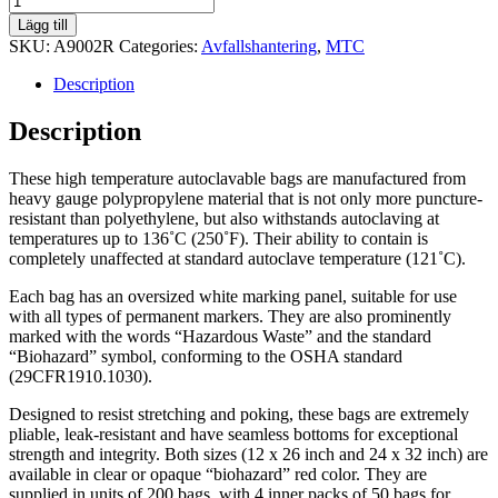
Bags,
Lägg till
Red,
SKU:
A9002R
Categories:
Avfallshantering
,
MTC
61x81cm
quantity
Description
Description
These high temperature autoclavable bags are manufactured from
heavy gauge polypropylene material that is not only more puncture-
resistant than polyethylene, but also withstands autoclaving at
temperatures up to 136˚C (250˚F). Their ability to contain is
completely unaffected at standard autoclave temperature (121˚C).
Each bag has an oversized white marking panel, suitable for use
with all types of permanent markers. They are also prominently
marked with the words “Hazardous Waste” and the standard
“Biohazard” symbol, conforming to the OSHA standard
(29CFR1910.1030).
Designed to resist stretching and poking, these bags are extremely
pliable, leak-resistant and have seamless bottoms for exceptional
strength and integrity. Both sizes (12 x 26 inch and 24 x 32 inch) are
available in clear or opaque “biohazard” red color. They are
supplied in units of 200 bags, with 4 inner packs of 50 bags for