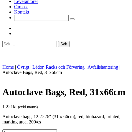
Leverantörer
Om oss
Kontakt
Sök
efter:
Home
|
Övrigt
|
Lådor, Racks och Förvaring
|
Avfallshantering
|
Autoclave Bags, Red, 31x66cm
Autoclave Bags, Red, 31x66cm
1 221
kr
(exkl.moms)
Autoclave bags, 12.2×26″ (31 x 66cm), red, biohazard, printed,
marking area, 200/cs
Autoclave