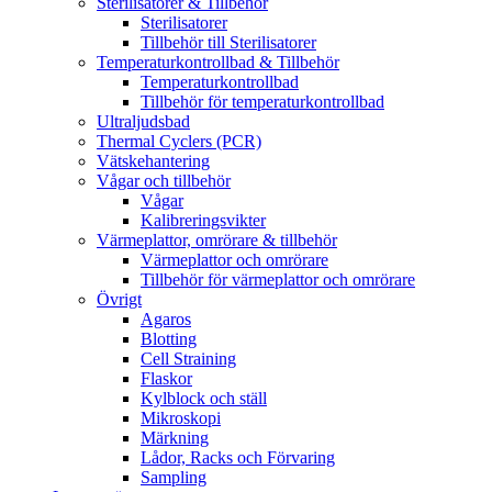
Sterilisatorer & Tillbehör
Sterilisatorer
Tillbehör till Sterilisatorer
Temperaturkontrollbad & Tillbehör
Temperaturkontrollbad
Tillbehör för temperaturkontrollbad
Ultraljudsbad
Thermal Cyclers (PCR)
Vätskehantering
Vågar och tillbehör
Vågar
Kalibreringsvikter
Värmeplattor, omrörare & tillbehör
Värmeplattor och omrörare
Tillbehör för värmeplattor och omrörare
Övrigt
Agaros
Blotting
Cell Straining
Flaskor
Kylblock och ställ
Mikroskopi
Märkning
Lådor, Racks och Förvaring
Sampling