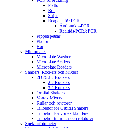
PCR förbrukning
Plattor
Rör
Strips
Reagens för PCR
Ändpunkts-PCR
Realtids-PCR/qPCR
Pippetspetsar
Plattor
Rör
Microplates
Microplate Washers
Microplate Sealers
Microplate Readers
Shakers, Rockers och Mixers
2D & 3D Rockers
2D Rockers
3D Rockers
Orbital Shakers
Vortex Mixers
Rullar och rotatorer
Tillbehör för Orbital Shakers
Tillbehör för vortex blandare
Tillbehör till rullar och rotatorer
Spektrofotometer