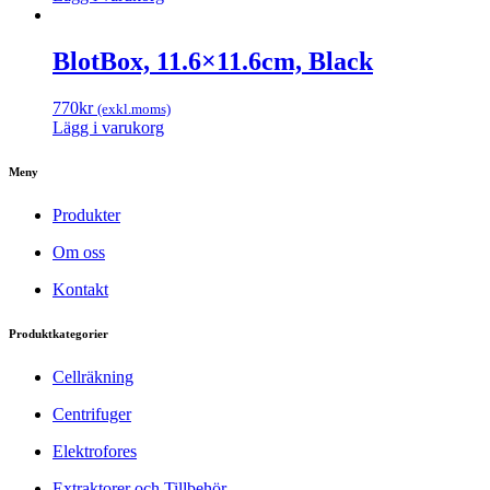
BlotBox, 11.6×11.6cm, Black
770
kr
(exkl.moms)
Lägg i varukorg
Meny
Produkter
Om oss
Kontakt
Produktkategorier
Cellräkning
Centrifuger
Elektrofores
Extraktorer och Tillbehör