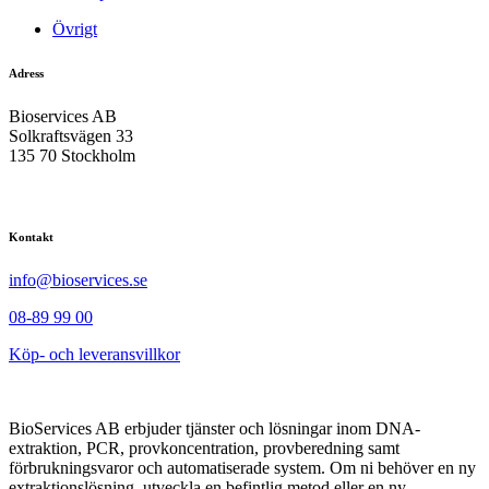
Övrigt
Adress
Bioservices AB
Solkraftsvägen 33
135 70 Stockholm
Kontakt
info@bioservices.se
08-89 99 00
Köp- och leveransvillkor
BioServices AB erbjuder tjänster och lösningar inom DNA-
extraktion, PCR, provkoncentration, provberedning samt
förbrukningsvaror och automatiserade system. Om ni behöver en ny
extraktionslösning, utveckla en befintlig metod eller en ny