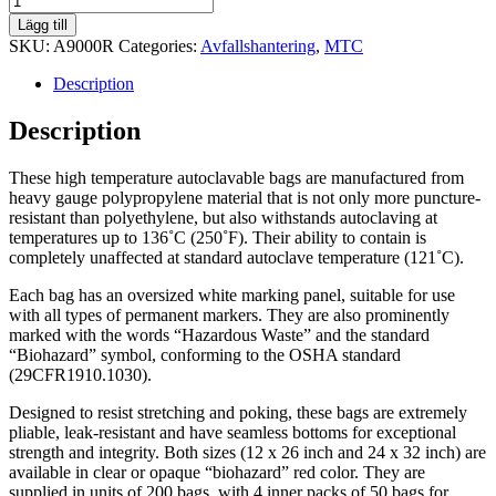
Bags,
Lägg till
Red,
SKU:
A9000R
Categories:
Avfallshantering
,
MTC
31x66cm
quantity
Description
Description
These high temperature autoclavable bags are manufactured from
heavy gauge polypropylene material that is not only more puncture-
resistant than polyethylene, but also withstands autoclaving at
temperatures up to 136˚C (250˚F). Their ability to contain is
completely unaffected at standard autoclave temperature (121˚C).
Each bag has an oversized white marking panel, suitable for use
with all types of permanent markers. They are also prominently
marked with the words “Hazardous Waste” and the standard
“Biohazard” symbol, conforming to the OSHA standard
(29CFR1910.1030).
Designed to resist stretching and poking, these bags are extremely
pliable, leak-resistant and have seamless bottoms for exceptional
strength and integrity. Both sizes (12 x 26 inch and 24 x 32 inch) are
available in clear or opaque “biohazard” red color. They are
supplied in units of 200 bags, with 4 inner packs of 50 bags for