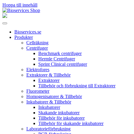
Hoppa till innehåll
Huvudnavigering
Bioservices.se
Produkter
Cellräkning
Centrifuger
Benchmark centrifuger
Hermle Centrifuger
Sprint Clinical centrifuger
Elektrofores
Extraktorer & Tillbehör
Extraktorer
Tillbehör och förbrukning till Extraktorer
Fluorometer
Homogenisatorer & Tillbehör
Inkubatorer & Tillbehör
Inkubatorer
Skakande inkubatorer
Tillbehör för inkubatorer
Tillbehör för skakande inkubatorer
Laboratorieförbrukning