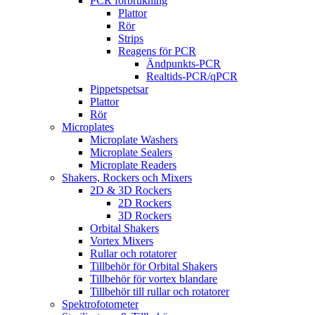
PCR förbrukning
Plattor
Rör
Strips
Reagens för PCR
Ändpunkts-PCR
Realtids-PCR/qPCR
Pippetspetsar
Plattor
Rör
Microplates
Microplate Washers
Microplate Sealers
Microplate Readers
Shakers, Rockers och Mixers
2D & 3D Rockers
2D Rockers
3D Rockers
Orbital Shakers
Vortex Mixers
Rullar och rotatorer
Tillbehör för Orbital Shakers
Tillbehör för vortex blandare
Tillbehör till rullar och rotatorer
Spektrofotometer