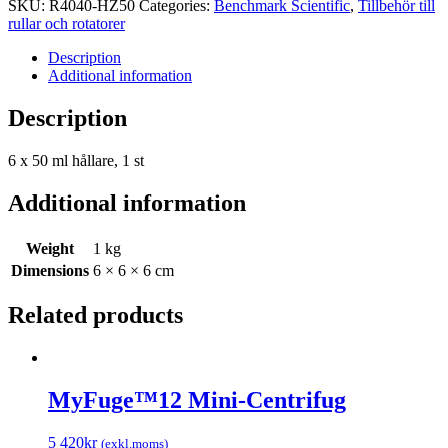
SKU:
R4040-HZ50
Categories:
Benchmark Scientific
,
Tillbehör till
ml
rullar och rotatorer
hållare,
1
Description
st
Additional information
quantity
Description
6 x 50 ml hållare, 1 st
Additional information
Weight
1 kg
Dimensions
6 × 6 × 6 cm
Related products
MyFuge™12 Mini-Centrifug
5 420
kr
(exkl.moms)