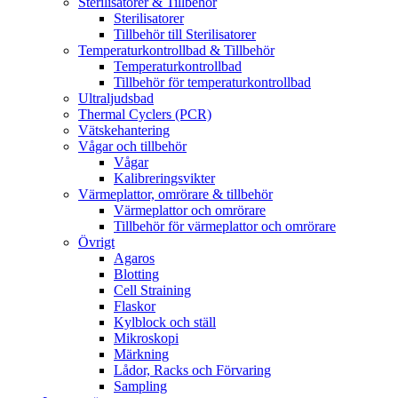
Sterilisatorer & Tillbehör
Sterilisatorer
Tillbehör till Sterilisatorer
Temperaturkontrollbad & Tillbehör
Temperaturkontrollbad
Tillbehör för temperaturkontrollbad
Ultraljudsbad
Thermal Cyclers (PCR)
Vätskehantering
Vågar och tillbehör
Vågar
Kalibreringsvikter
Värmeplattor, omrörare & tillbehör
Värmeplattor och omrörare
Tillbehör för värmeplattor och omrörare
Övrigt
Agaros
Blotting
Cell Straining
Flaskor
Kylblock och ställ
Mikroskopi
Märkning
Lådor, Racks och Förvaring
Sampling