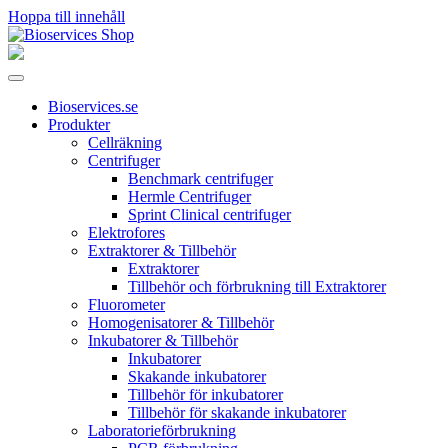
Hoppa till innehåll
Huvudnavigering
Bioservices.se
Produkter
Cellräkning
Centrifuger
Benchmark centrifuger
Hermle Centrifuger
Sprint Clinical centrifuger
Elektrofores
Extraktorer & Tillbehör
Extraktorer
Tillbehör och förbrukning till Extraktorer
Fluorometer
Homogenisatorer & Tillbehör
Inkubatorer & Tillbehör
Inkubatorer
Skakande inkubatorer
Tillbehör för inkubatorer
Tillbehör för skakande inkubatorer
Laboratorieförbrukning