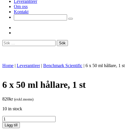
Leverantörer
Om oss
Kontakt
Sök
efter:
Home
|
Leverantörer
|
Benchmark Scientific
|
6 x 50 ml hållare, 1 st
6 x 50 ml hållare, 1 st
820
kr
(exkl.moms)
10 in stock
6
x
Lägg till
50