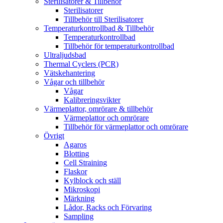
Sterilisatorer & Tillbehör
Sterilisatorer
Tillbehör till Sterilisatorer
Temperaturkontrollbad & Tillbehör
Temperaturkontrollbad
Tillbehör för temperaturkontrollbad
Ultraljudsbad
Thermal Cyclers (PCR)
Vätskehantering
Vågar och tillbehör
Vågar
Kalibreringsvikter
Värmeplattor, omrörare & tillbehör
Värmeplattor och omrörare
Tillbehör för värmeplattor och omrörare
Övrigt
Agaros
Blotting
Cell Straining
Flaskor
Kylblock och ställ
Mikroskopi
Märkning
Lådor, Racks och Förvaring
Sampling