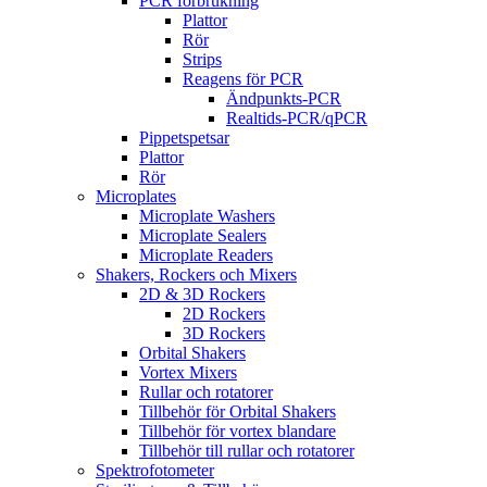
PCR förbrukning
Plattor
Rör
Strips
Reagens för PCR
Ändpunkts-PCR
Realtids-PCR/qPCR
Pippetspetsar
Plattor
Rör
Microplates
Microplate Washers
Microplate Sealers
Microplate Readers
Shakers, Rockers och Mixers
2D & 3D Rockers
2D Rockers
3D Rockers
Orbital Shakers
Vortex Mixers
Rullar och rotatorer
Tillbehör för Orbital Shakers
Tillbehör för vortex blandare
Tillbehör till rullar och rotatorer
Spektrofotometer