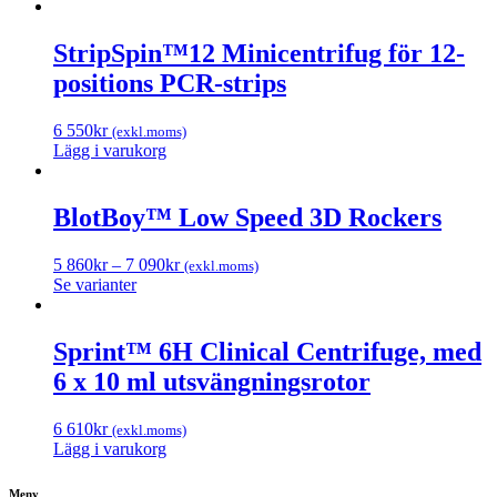
StripSpin™12 Minicentrifug för 12-
positions PCR-strips
6 550
kr
(exkl.moms)
Lägg i varukorg
BlotBoy™ Low Speed ​​3D Rockers
5 860
kr
–
7 090
kr
(exkl.moms)
Se varianter
Sprint™ 6H Clinical Centrifuge, med
6 x 10 ml utsvängningsrotor
6 610
kr
(exkl.moms)
Lägg i varukorg
Meny