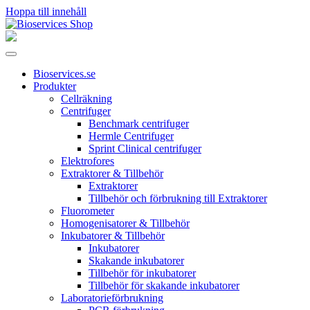
Hoppa till innehåll
Huvudnavigering
Bioservices.se
Produkter
Cellräkning
Centrifuger
Benchmark centrifuger
Hermle Centrifuger
Sprint Clinical centrifuger
Elektrofores
Extraktorer & Tillbehör
Extraktorer
Tillbehör och förbrukning till Extraktorer
Fluorometer
Homogenisatorer & Tillbehör
Inkubatorer & Tillbehör
Inkubatorer
Skakande inkubatorer
Tillbehör för inkubatorer
Tillbehör för skakande inkubatorer
Laboratorieförbrukning