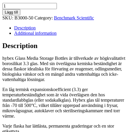
50ml
med
Lägg till
standard
SKU:
B3000-50
Category:
Benchmark Scientific
(GL32)
blått
Description
lock,
Additional information
10/pk.
quantity
Description
hybex Glass Media Storage Bottles är tillverkade av högkvalitativt
borosilikat 3.3 glas. Med sin överlägsna kemiska beständighet är
dessa flaskor idealiska för förvaring av reagenser, odlingsmedier,
biologiska vätskor och en mängd andra vattenhaltiga och icke-
vattenhaltiga lösningar.
En låg termisk expansionskoefficient (3.3) ger
temperaturbeständighet som är vida överlägsen den hos
standardlabbglas (eller sodakalkglas). Hybex glas tål temperaturer
från -70 till 500°C, vilket tillåter upprepad användning i frysar,
mikrovågsugnar, autoklaver och steriliseringskammare med torr
värme.
Varje flaska har lättlästa, permanenta graderingar och en stor
etikettyta.