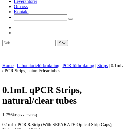
Leverantörer
Om oss
Kontakt
Sök
efter:
Home
|
Laboratorieförbrukning
|
PCR förbrukning
|
Strips
|
0.1mL
qPCR Strips, natural/clear tubes
0.1mL qPCR Strips,
natural/clear tubes
1 756
kr
(exkl.moms)
0.1mL qPCR 8-Strip (With SEPARATE Optical Strip Caps),