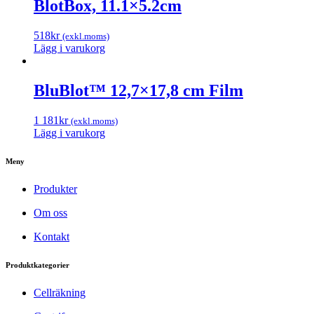
BlotBox, 11.1×5.2cm
518
kr
(exkl.moms)
Lägg i varukorg
BluBlot™ 12,7×17,8 cm Film
1 181
kr
(exkl.moms)
Lägg i varukorg
Meny
Produkter
Om oss
Kontakt
Produktkategorier
Cellräkning