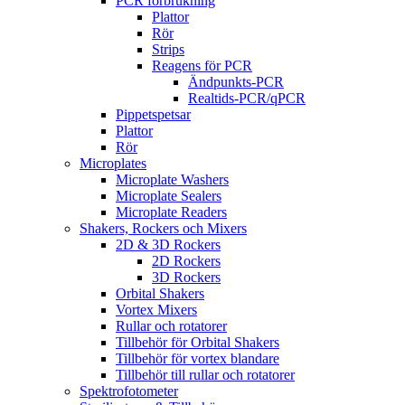
PCR förbrukning
Plattor
Rör
Strips
Reagens för PCR
Ändpunkts-PCR
Realtids-PCR/qPCR
Pippetspetsar
Plattor
Rör
Microplates
Microplate Washers
Microplate Sealers
Microplate Readers
Shakers, Rockers och Mixers
2D & 3D Rockers
2D Rockers
3D Rockers
Orbital Shakers
Vortex Mixers
Rullar och rotatorer
Tillbehör för Orbital Shakers
Tillbehör för vortex blandare
Tillbehör till rullar och rotatorer
Spektrofotometer