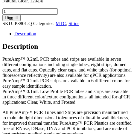
Natural/Clear, 120/pk
0.1mL
qPCR
Lägg till
Strips,
SKU:
P3801-Q
Categories:
MTC
,
Strips
natural/clear
tubes
Description
quantity
Description
PureAmp™ 0.2mL PCR tubes and strips are available in seven
different configurations including single tubes, eight strips, domed
caps, and flat caps. Optically clear caps, and white tubes (for optimal
fluorescence reflectivity) are also available for qPCR applications.
PureAmp™ 0.2mL PCR strips are available in 6 different colors for
easy sample identification.
PureAmp™ 0.1mL Low Profile PCR tubes and strips are available
in three different color/texture configurations, all intended for qPCR
applications: Clear, White, and Frosted.
All PureAmp™ PCR Tubes and Strips are precision manufactured
to maintain tight dimensional tolerances of ultra-thin wall thickness,
for improved thermal transfer. PureAmp™ PCR Plastics are certified
free of RNase, DNase, DNA and PCR inhibitors, and are made of
heat resistant medical-grade polypropylene.