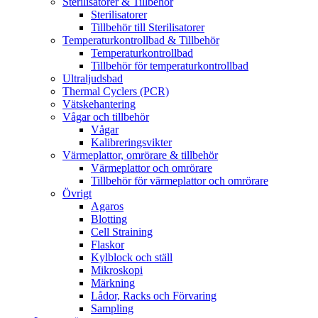
Sterilisatorer & Tillbehör
Sterilisatorer
Tillbehör till Sterilisatorer
Temperaturkontrollbad & Tillbehör
Temperaturkontrollbad
Tillbehör för temperaturkontrollbad
Ultraljudsbad
Thermal Cyclers (PCR)
Vätskehantering
Vågar och tillbehör
Vågar
Kalibreringsvikter
Värmeplattor, omrörare & tillbehör
Värmeplattor och omrörare
Tillbehör för värmeplattor och omrörare
Övrigt
Agaros
Blotting
Cell Straining
Flaskor
Kylblock och ställ
Mikroskopi
Märkning
Lådor, Racks och Förvaring
Sampling