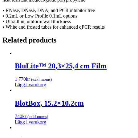
• RNase, DNase, DNA, and PCR inhibitor free
• 0.2mL or Low Profile 0.1mL options
• Ultra-thin, uniform wall thickness
• White and frosted tubes for enhanced qPCR results
Related products
BluLite™ 20,3×25,4 cm Film
1 770
kr
(exkl.moms)
Lägg i varukorg
BlotBox, 15.2×10.2cm
740
kr
(exkl.moms)
Lägg i varukorg