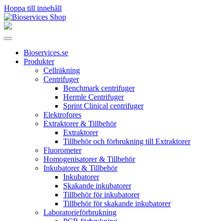
Hoppa till innehåll
Huvudnavigering
Bioservices.se
Produkter
Cellräkning
Centrifuger
Benchmark centrifuger
Hermle Centrifuger
Sprint Clinical centrifuger
Elektrofores
Extraktorer & Tillbehör
Extraktorer
Tillbehör och förbrukning till Extraktorer
Fluorometer
Homogenisatorer & Tillbehör
Inkubatorer & Tillbehör
Inkubatorer
Skakande inkubatorer
Tillbehör för inkubatorer
Tillbehör för skakande inkubatorer
Laboratorieförbrukning